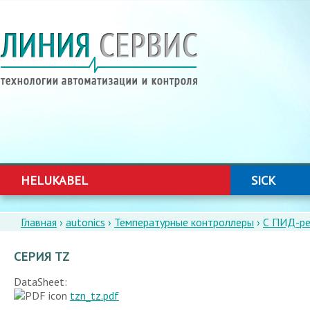
ГЛАВНОЕ
МЕНЮ
HELUKABEL
SICK
Главная
›
autonics
›
Температурные контроллеры
›
С ПИД-ре
ВЫ
ЗДЕСЬ
СЕРИЯ TZ
DataSheet:
tzn_tz.pdf