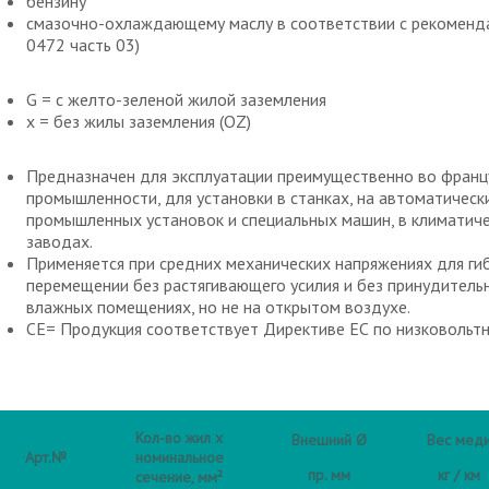
бензину
смазочно-охлаждающему маслу в соответствии с рекомендац
0472 часть 03)
G = с желто-зеленой жилой заземления
x = без жилы заземления (OZ)
Предназначен для эксплуатации преимущественно во франц
промышленности, для установки в станках, на автоматическ
промышленных установок и специальных машин, в климатиче
заводах.
Применяется при средних механических напряжениях для ги
перемещении без растягивающего усилия и без принудитель
влажных помещениях, но не на открытом воздухе.
CE= Продукция соответствует Директиве ЕС по низковольт
Кол-во жил x
Внешний Ø
Вес мед
Арт.№
номинальное
пр. мм
кг / км
сечение, мм²