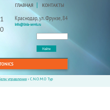
ГЛАВНАЯ
КОНТАКТЫ
91
Краснодар, ул. Фрунзе, 84
info@linia-servis.ru
40
Найти
ФОРМА
ПОИСКА
TONICS
ели управления
›
C.N.O.M.O Typ