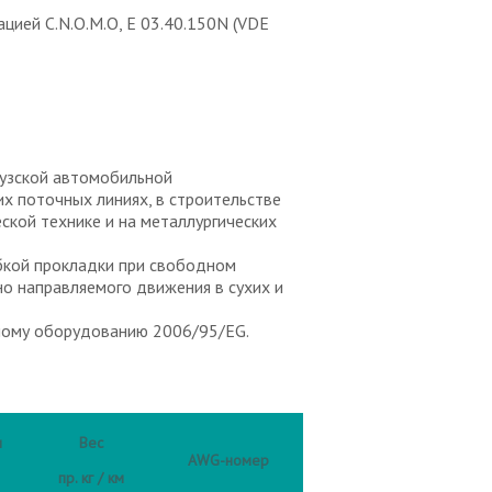
ией C.N.O.M.O, E 03.40.150N (VDE
узской автомобильной
их поточных линиях, в строительстве
ской технике и на металлургических
бкой прокладки при свободном
но направляемого движения в сухих и
ному оборудованию 2006/95/EG.
и
Вес
AWG-номер
пр. кг / км