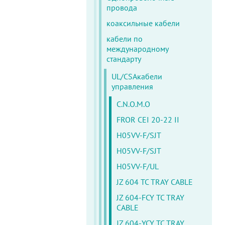
провода
коаксильные кабели
кабели по
международному
стандарту
UL/CSAкабели
управления
C.N.O.M.O
FROR CEI 20-22 II
H05VV-F/SJT
H05VV-F/SJT
H05VV-F/UL
JZ 604 TC TRAY CABLE
JZ 604-FCY TC TRAY
CABLE
JZ 604-YCY TC TRAY