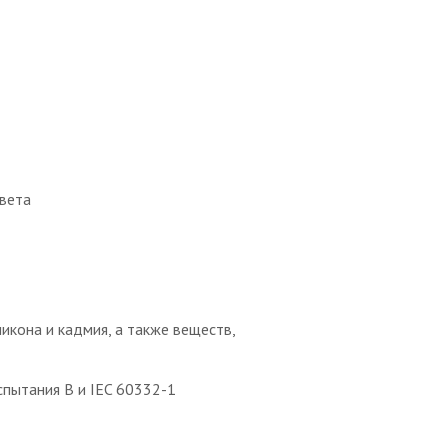
цвета
икона и кадмия, а также веществ,
спытания B и IEC 60332-1