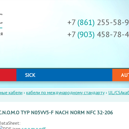
ГЛАВНОЕ
МЕНЮ
+7
(861)
255-58-
+7
(903)
458-78-
SICK
AU
ные кабели
›
кабели по международному стандарту
›
UL/CSAкаб
C.N.O.M.O TYP N05VV5-F NACH NORM NFC 32-206
DataSheet:
c.n.o.m.o.pdf