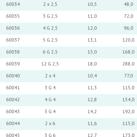
60034
2 x 2,5
10,5
48,0
60035
3 G 2,5
11,0
72,0
60036
4 G 2,5
12,0
96,0
60037
5 G 2,5
13,1
120,0
60038
6 G 2,5
15,0
168,0
60039
12 G 2,5
18,0
288,0
60040
2 x 4
10,4
77,0
60041
3 G 4
11,3
115,0
60042
4 G 4
12,8
154,0
60043
5 G 4
14,2
192,0
60044
2 x 6
11,6
115,0
60045
3 G 6
12,7
173,0